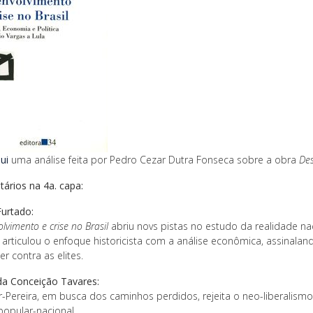
ui
uma análise feita por Pedro Cezar Dutra Fonseca sobre a obra
Des
ários na 4a. capa:
Furtado:
lvimento e crise no Brasil
abriu novs pistas no estudo da realidade nac
a articulou o enfoque historicista com a análise econômica, assinal
r contra as elites.
da Conceição Tavares:
r-Pereira, em busca dos caminhos perdidos, rejeita o neo-liberali
popular-nacional.