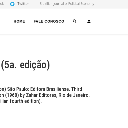
Twitter
ook
Brazilian Journal of Political Economy
SEARCH
LOGIN
HOME
FALE CONOSCO
 (5a. edição)
on) São Paulo: Editora Brasiliense. Third
ion (1968) by Zahar Editores, Rio de Janeiro.
ian fourth edition).