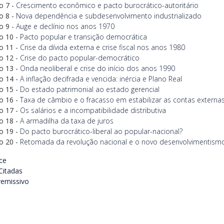
o 7 -
Crescimento econômico e pacto burocrático-autoritário
o 8 -
Nova dependência e subdesenvolvimento industrializado
o 9 -
Auge e declínio nos anos 1970
o 10 -
Pacto popular e transição democrática
o 11 -
Crise da dívida externa e crise fiscal nos anos 1980
o 12 -
Crise do pacto popular-democrático
o 13 -
Onda neoliberal e crise do início dos anos 1990
o 14 -
A inflação decifrada e vencida: inércia e Plano Real
o 15 -
Do estado patrimonial ao estado gerencial
o 16 -
Taxa de câmbio e o fracasso em estabilizar as contas externa
o 17 -
Os salários e a incompatibilidade distributiva
o 18 -
A armadilha da taxa de juros
o 19 -
Do pacto burocrático-liberal ao popular-nacional?
o 20 -
Retomada da revolução nacional e o novo desenvolvimentism
ce
Citadas
remissivo