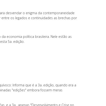
para desvendar o enigma da contemporaneidade
ir entre os legados e continuidades as brechas por
 da economia política brasileira. Nele estão as
esta 5a. edição.
uívoco: Informa que é a 3a. edição, quando era a
ominadas "edições" embora fossem meras
 2as. e a 3a., apenas "Desenvolvimento e Crise no