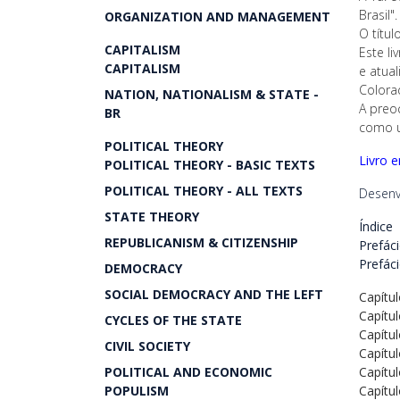
Brasil".
ORGANIZATION AND MANAGEMENT
O títul
CAPITALISM
Este li
CAPITALISM
e atua
Colora
NATION, NATIONALISM & STATE -
A preo
BR
como u
POLITICAL THEORY
Livro 
POLITICAL THEORY - BASIC TEXTS
POLITICAL THEORY - ALL TEXTS
Desenv
STATE THEORY
Índice
REPUBLICANISM & CITIZENSHIP
Prefáci
Prefáci
DEMOCRACY
SOCIAL DEMOCRACY AND THE LEFT
Capítul
Capítul
CYCLES OF THE STATE
Capítul
CIVIL SOCIETY
Capítul
POLITICAL AND ECONOMIC
Capítul
POPULISM
Capítul