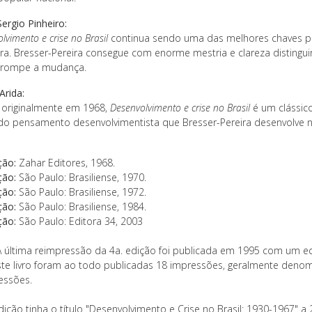
ergio Pinheiro:
lvimento e crise no Brasil
continua sendo uma das melhores chaves 
eira. Bresser-Pereira consegue com enorme mestria e clareza distingu
rrompe a mudança.
Arida:
o originalmente em 1968,
Desenvolvimento e crise no Brasil
é um clássico
 do pensamento desenvolvimentista que Bresser-Pereira desenvolve n
ção:
Zahar Editores, 1968.
ção:
São Paulo: Brasiliense, 1970.
ção:
São Paulo: Brasiliense, 1972.
ção:
São Paulo: Brasiliense, 1984.
ção:
São Paulo: Editora 34, 2003
 última reimpressão da 4a. edição foi publicada em 1995 com um eq
ste livro foram ao todo publicadas 18 impressões, geralmente den
essões.
dição tinha o título "Desenvolvimento e Crise no Brasil: 1930-1967" a