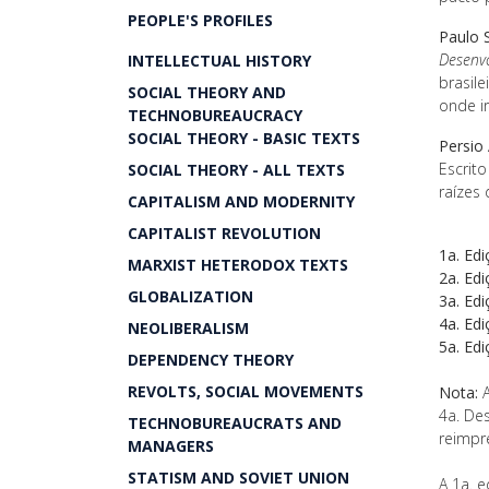
PEOPLE'S PROFILES
Paulo S
Desenvo
INTELLECTUAL HISTORY
brasil
SOCIAL THEORY AND
onde i
TECHNOBUREAUCRACY
SOCIAL THEORY - BASIC TEXTS
Persio 
Escrit
SOCIAL THEORY - ALL TEXTS
raízes
CAPITALISM AND MODERNITY
CAPITALIST REVOLUTION
1a. Edi
MARXIST HETERODOX TEXTS
2a. Edi
GLOBALIZATION
3a. Edi
4a. Edi
NEOLIBERALISM
5a. Edi
DEPENDENCY THEORY
REVOLTS, SOCIAL MOVEMENTS
Nota:
A
4a. De
TECHNOBUREAUCRATS AND
reimpr
MANAGERS
STATISM AND SOVIET UNION
A 1a. e