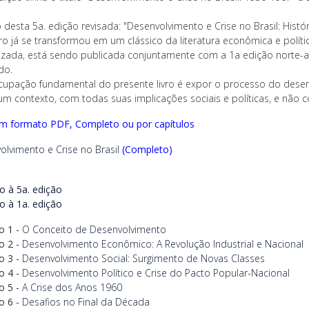
o desta 5a. edição revisada: "Desenvolvimento e Crise no Brasil: Histór
vro já se transformou em um clássico da literatura econômica e política
lizada, está sendo publicada conjuntamente com a 1a edição norte-a
do.
cupação fundamental do presente livro é expor o processo do desen
m contexto, com todas suas implicações sociais e políticas, e não
em formato PDF, Completo ou por capítulos
olvimento e Crise no Brasil
(Completo)
o à 5a. edição
o à 1a. edição
o 1 -
O Conceito de Desenvolvimento
o 2 -
Desenvolvimento Econômico: A Revolução Industrial e Nacional
o 3 -
Desenvolvimento Social: Surgimento de Novas Classes
o 4 -
Desenvolvimento Político e Crise do Pacto Popular-Nacional
o 5 -
A Crise dos Anos 1960
o 6 -
Desafios no Final da Década