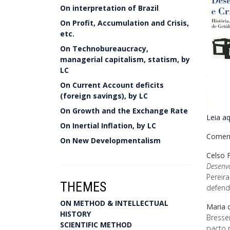
On interpretation of Brazil
On Profit, Accumulation and Crisis,
etc.
On Technobureaucracy,
managerial capitalism, statism, by
LC
On Current Account deficits
(foreign savings), by LC
On Growth and the Exchange Rate
Leia aq
On Inertial Inflation, by LC
Coment
On New Developmentalism
Celso 
Desenvo
Pereir
THEMES
defende
ON METHOD & INTELLECTUAL
Maria 
HISTORY
Bresse
SCIENTIFIC METHOD
pacto 