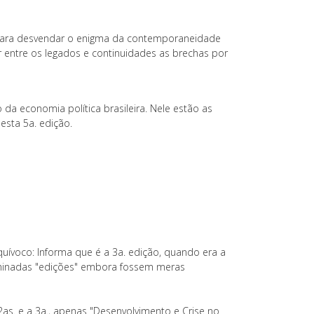
para desvendar o enigma da contemporaneidade
ir entre os legados e continuidades as brechas por
 da economia política brasileira. Nele estão as
esta 5a. edição.
uívoco: Informa que é a 3a. edição, quando era a
ominadas "edições" embora fossem meras
 2as. e a 3a., apenas "Desenvolvimento e Crise no