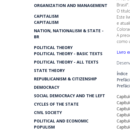
Brasil".
ORGANIZATION AND MANAGEMENT
O títul
CAPITALISM
Este li
CAPITALISM
e atua
Colora
NATION, NATIONALISM & STATE -
A preo
BR
como u
POLITICAL THEORY
Livro 
POLITICAL THEORY - BASIC TEXTS
POLITICAL THEORY - ALL TEXTS
Desenv
STATE THEORY
Índice
REPUBLICANISM & CITIZENSHIP
Prefáci
Prefáci
DEMOCRACY
SOCIAL DEMOCRACY AND THE LEFT
Capítul
Capítul
CYCLES OF THE STATE
Capítul
CIVIL SOCIETY
Capítul
POLITICAL AND ECONOMIC
Capítul
POPULISM
Capítul