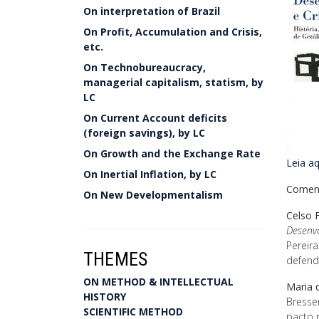
On interpretation of Brazil
On Profit, Accumulation and Crisis,
etc.
On Technobureaucracy,
managerial capitalism, statism, by
LC
On Current Account deficits
(foreign savings), by LC
On Growth and the Exchange Rate
Leia aq
On Inertial Inflation, by LC
Coment
On New Developmentalism
Celso 
Desenvo
Pereir
THEMES
defende
ON METHOD & INTELLECTUAL
Maria 
HISTORY
Bresse
SCIENTIFIC METHOD
pacto 