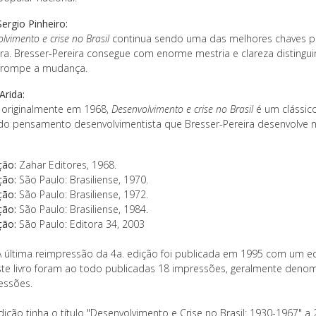
ergio Pinheiro:
lvimento e crise no Brasil
continua sendo uma das melhores chaves 
eira. Bresser-Pereira consegue com enorme mestria e clareza distingu
rrompe a mudança.
Arida:
o originalmente em 1968,
Desenvolvimento e crise no Brasil
é um clássico
 do pensamento desenvolvimentista que Bresser-Pereira desenvolve n
ção:
Zahar Editores, 1968.
ção:
São Paulo: Brasiliense, 1970.
ção:
São Paulo: Brasiliense, 1972.
ção:
São Paulo: Brasiliense, 1984.
ção:
São Paulo: Editora 34, 2003
 última reimpressão da 4a. edição foi publicada em 1995 com um eq
ste livro foram ao todo publicadas 18 impressões, geralmente den
essões.
dição tinha o título "Desenvolvimento e Crise no Brasil: 1930-1967" a