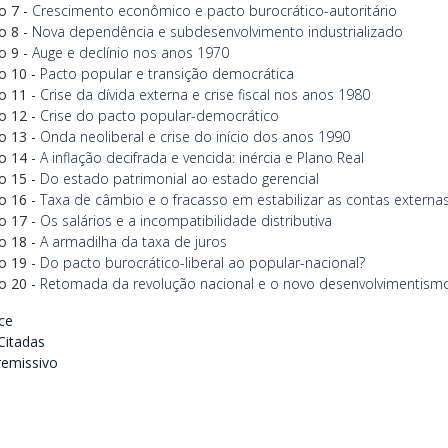
o 7 -
Crescimento econômico e pacto burocrático-autoritário
o 8 -
Nova dependência e subdesenvolvimento industrializado
o 9 -
Auge e declínio nos anos 1970
o 10 -
Pacto popular e transição democrática
o 11 -
Crise da dívida externa e crise fiscal nos anos 1980
o 12 -
Crise do pacto popular-democrático
o 13 -
Onda neoliberal e crise do início dos anos 1990
o 14 -
A inflação decifrada e vencida: inércia e Plano Real
o 15 -
Do estado patrimonial ao estado gerencial
o 16 -
Taxa de câmbio e o fracasso em estabilizar as contas externa
o 17 -
Os salários e a incompatibilidade distributiva
o 18 -
A armadilha da taxa de juros
o 19 -
Do pacto burocrático-liberal ao popular-nacional?
o 20 -
Retomada da revolução nacional e o novo desenvolvimentism
ce
Citadas
remissivo