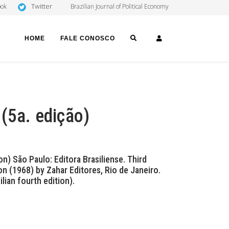
Twitter
ook
Brazilian Journal of Political Economy
SEARCH
LOGIN
HOME
FALE CONOSCO
 (5a. edição)
on) São Paulo: Editora Brasiliense. Third
ion (1968) by Zahar Editores, Rio de Janeiro.
ian fourth edition).