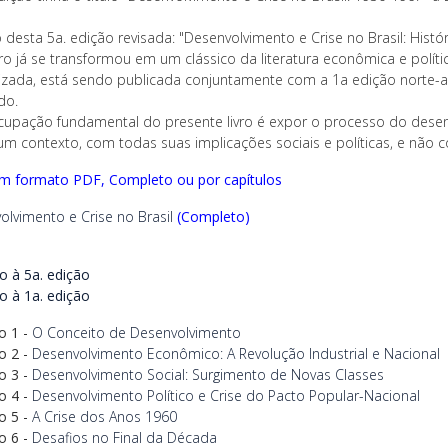
o desta 5a. edição revisada: "Desenvolvimento e Crise no Brasil: Histór
vro já se transformou em um clássico da literatura econômica e política
lizada, está sendo publicada conjuntamente com a 1a edição norte-a
do.
cupação fundamental do presente livro é expor o processo do desen
m contexto, com todas suas implicações sociais e políticas, e não
em formato PDF, Completo ou por capítulos
olvimento e Crise no Brasil
(Completo)
o à 5a. edição
o à 1a. edição
o 1 -
O Conceito de Desenvolvimento
o 2 -
Desenvolvimento Econômico: A Revolução Industrial e Nacional
o 3 -
Desenvolvimento Social: Surgimento de Novas Classes
o 4 -
Desenvolvimento Político e Crise do Pacto Popular-Nacional
o 5 -
A Crise dos Anos 1960
o 6 -
Desafios no Final da Década