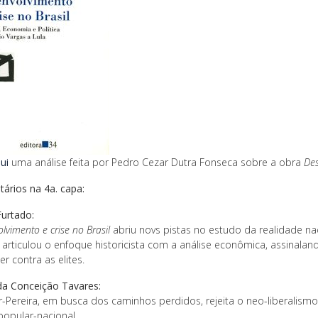
ui
uma análise feita por Pedro Cezar Dutra Fonseca sobre a obra
Des
ários na 4a. capa:
Furtado:
lvimento e crise no Brasil
abriu novs pistas no estudo da realidade nac
a articulou o enfoque historicista com a análise econômica, assinal
r contra as elites.
da Conceição Tavares:
r-Pereira, em busca dos caminhos perdidos, rejeita o neo-liberali
popular-nacional.