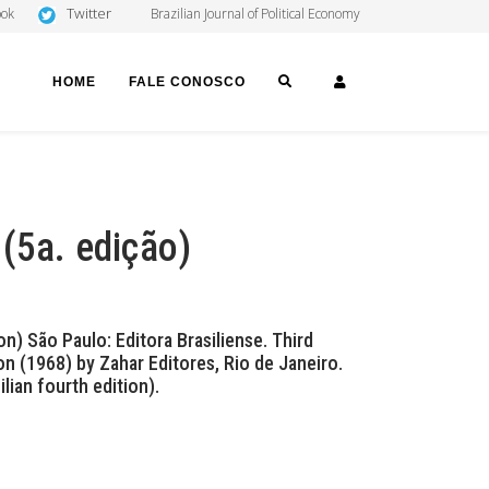
Twitter
ook
Brazilian Journal of Political Economy
SEARCH
LOGIN
HOME
FALE CONOSCO
 (5a. edição)
on) São Paulo: Editora Brasiliense. Third
ion (1968) by Zahar Editores, Rio de Janeiro.
ian fourth edition).