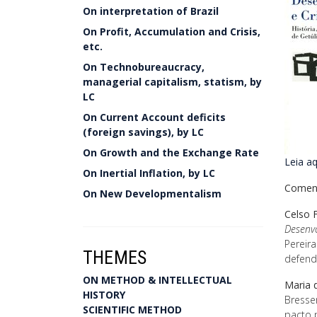
On interpretation of Brazil
On Profit, Accumulation and Crisis,
etc.
On Technobureaucracy,
managerial capitalism, statism, by
LC
On Current Account deficits
(foreign savings), by LC
On Growth and the Exchange Rate
Leia aq
On Inertial Inflation, by LC
Coment
On New Developmentalism
Celso 
Desenvo
Pereir
THEMES
defende
ON METHOD & INTELLECTUAL
Maria 
HISTORY
Bresse
SCIENTIFIC METHOD
pacto 