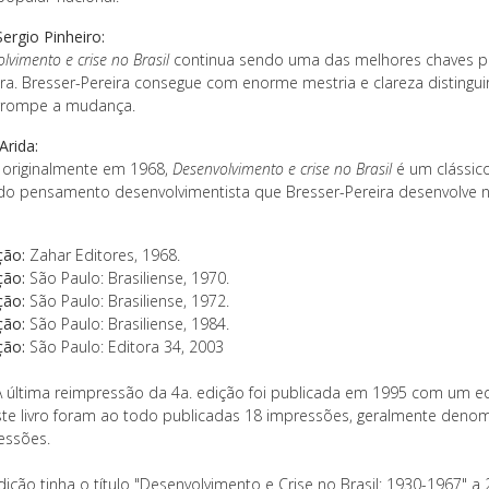
ergio Pinheiro:
lvimento e crise no Brasil
continua sendo uma das melhores chaves 
eira. Bresser-Pereira consegue com enorme mestria e clareza distingu
rrompe a mudança.
Arida:
o originalmente em 1968,
Desenvolvimento e crise no Brasil
é um clássico
 do pensamento desenvolvimentista que Bresser-Pereira desenvolve n
ção:
Zahar Editores, 1968.
ção:
São Paulo: Brasiliense, 1970.
ção:
São Paulo: Brasiliense, 1972.
ção:
São Paulo: Brasiliense, 1984.
ção:
São Paulo: Editora 34, 2003
 última reimpressão da 4a. edição foi publicada em 1995 com um eq
ste livro foram ao todo publicadas 18 impressões, geralmente den
essões.
dição tinha o título "Desenvolvimento e Crise no Brasil: 1930-1967" a