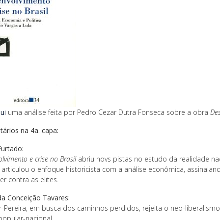
ui
uma análise feita por Pedro Cezar Dutra Fonseca sobre a obra
Des
ários na 4a. capa:
Furtado:
lvimento e crise no Brasil
abriu novs pistas no estudo da realidade nac
a articulou o enfoque historicista com a análise econômica, assinal
r contra as elites.
da Conceição Tavares:
r-Pereira, em busca dos caminhos perdidos, rejeita o neo-liberali
popular-nacional.