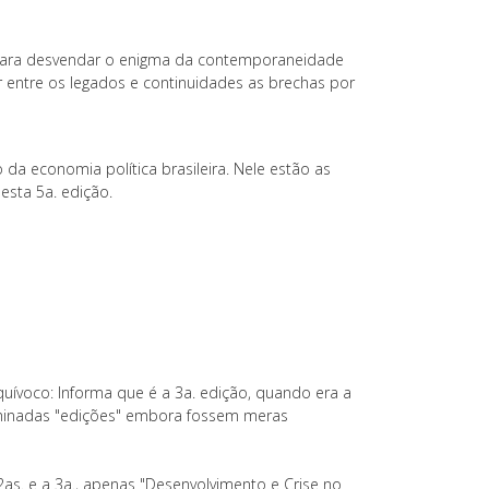
para desvendar o enigma da contemporaneidade
ir entre os legados e continuidades as brechas por
 da economia política brasileira. Nele estão as
esta 5a. edição.
uívoco: Informa que é a 3a. edição, quando era a
ominadas "edições" embora fossem meras
 2as. e a 3a., apenas "Desenvolvimento e Crise no