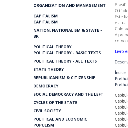
Brasil".
ORGANIZATION AND MANAGEMENT
O títul
CAPITALISM
Este li
CAPITALISM
e atua
Colora
NATION, NATIONALISM & STATE -
A preo
BR
como u
POLITICAL THEORY
Livro 
POLITICAL THEORY - BASIC TEXTS
POLITICAL THEORY - ALL TEXTS
Desenv
STATE THEORY
Índice
REPUBLICANISM & CITIZENSHIP
Prefáci
Prefáci
DEMOCRACY
SOCIAL DEMOCRACY AND THE LEFT
Capítul
Capítul
CYCLES OF THE STATE
Capítul
CIVIL SOCIETY
Capítul
POLITICAL AND ECONOMIC
Capítul
POPULISM
Capítul