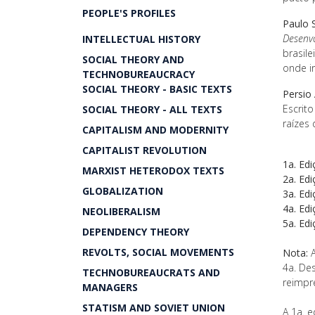
PEOPLE'S PROFILES
Paulo S
Desenvo
INTELLECTUAL HISTORY
brasil
SOCIAL THEORY AND
onde i
TECHNOBUREAUCRACY
SOCIAL THEORY - BASIC TEXTS
Persio 
Escrit
SOCIAL THEORY - ALL TEXTS
raízes
CAPITALISM AND MODERNITY
CAPITALIST REVOLUTION
1a. Edi
MARXIST HETERODOX TEXTS
2a. Edi
GLOBALIZATION
3a. Edi
4a. Edi
NEOLIBERALISM
5a. Edi
DEPENDENCY THEORY
REVOLTS, SOCIAL MOVEMENTS
Nota:
A
4a. De
TECHNOBUREAUCRATS AND
reimpr
MANAGERS
STATISM AND SOVIET UNION
A 1a. e