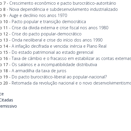
o 7 -
Crescimento econômico e pacto burocrático-autoritário
o 8 -
Nova dependência e subdesenvolvimento industrializado
o 9 -
Auge e declínio nos anos 1970
o 10 -
Pacto popular e transição democrática
o 11 -
Crise da dívida externa e crise fiscal nos anos 1980
o 12 -
Crise do pacto popular-democrático
o 13 -
Onda neoliberal e crise do início dos anos 1990
o 14 -
A inflação decifrada e vencida: inércia e Plano Real
o 15 -
Do estado patrimonial ao estado gerencial
o 16 -
Taxa de câmbio e o fracasso em estabilizar as contas externa
o 17 -
Os salários e a incompatibilidade distributiva
o 18 -
A armadilha da taxa de juros
o 19 -
Do pacto burocrático-liberal ao popular-nacional?
o 20 -
Retomada da revolução nacional e o novo desenvolvimentism
ce
Citadas
remissivo