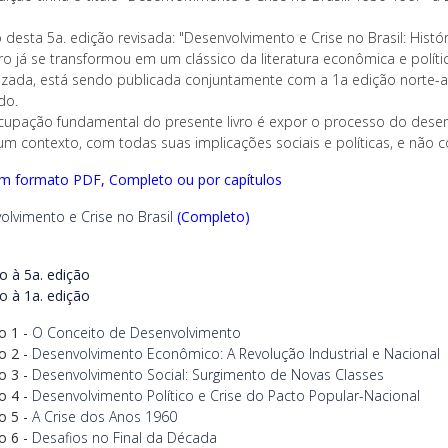
o desta 5a. edição revisada: "Desenvolvimento e Crise no Brasil: Histór
vro já se transformou em um clássico da literatura econômica e política
lizada, está sendo publicada conjuntamente com a 1a edição norte-a
do.
cupação fundamental do presente livro é expor o processo do desen
m contexto, com todas suas implicações sociais e políticas, e não
em formato PDF, Completo ou por capítulos
olvimento e Crise no Brasil
(Completo)
o à 5a. edição
o à 1a. edição
o 1 -
O Conceito de Desenvolvimento
o 2 -
Desenvolvimento Econômico: A Revolução Industrial e Nacional
o 3 -
Desenvolvimento Social: Surgimento de Novas Classes
o 4 -
Desenvolvimento Político e Crise do Pacto Popular-Nacional
o 5 -
A Crise dos Anos 1960
o 6 -
Desafios no Final da Década