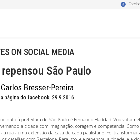
Faceb
ES ON SOCIAL MEDIA
e repensou São Paulo
 Carlos Bresser-Pereira
a página do facebook, 29.9.2016
ndidato à prefeitura de São Paulo é Fernando Haddad. Vou votar nel
vernando a cidade com imaginação, coragem e competência. Como ele
 - a rua - uma extensão da casa de cada paulistano. Foi transformar
m os catalães com Barcelona. Para isto, ele repensou a cidade, e a d