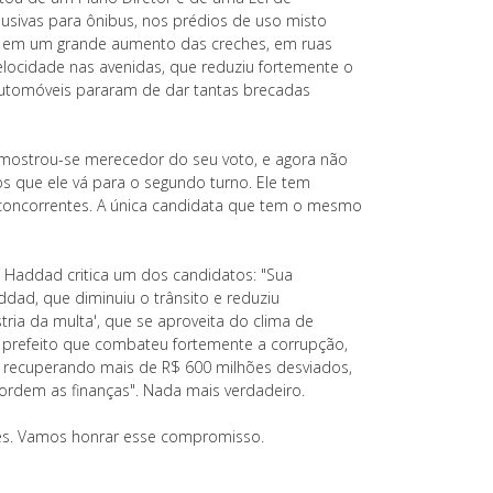
usivas para ônibus, nos prédios de uso misto
, em um grande aumento das creches, em ruas
elocidade nas avenidas, que reduziu fortemente o
 automóveis pararam de dar tantas brecadas
 mostrou-se merecedor do seu voto, e agora não
 que ele vá para o segundo turno. Ele tem
s concorrentes. A única candidata que tem o mesmo
a Haddad critica um dos candidatos: "Sua
addad, que diminuiu o trânsito e reduziu
ria da multa', que se aproveita do clima de
o prefeito que combateu fortemente a corrupção,
, recuperando mais de R$ 600 milhões desviados,
 ordem as finanças". Nada mais verdadeiro.
es. Vamos honrar esse compromisso.