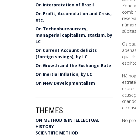
On interpretation of Brazil
Zoneam
combin
On Profit, Accumulation and Crisis,
reserv
etc.
número
On Technobureaucracy,
súbitas
managerial capitalism, statism, by
LC
Os pau
On Current Account deficits
apenas
(foreign savings), by LC
qualif
espírit
On Growth and the Exchange Rate
On Inertial Inflation, by LC
Há hoj
estraté
On New Developmentalism
expres
acusaç
criand
e cons
THEMES
ON METHOD & INTELLECTUAL
No pró
HISTORY
SCIENTIFIC METHOD