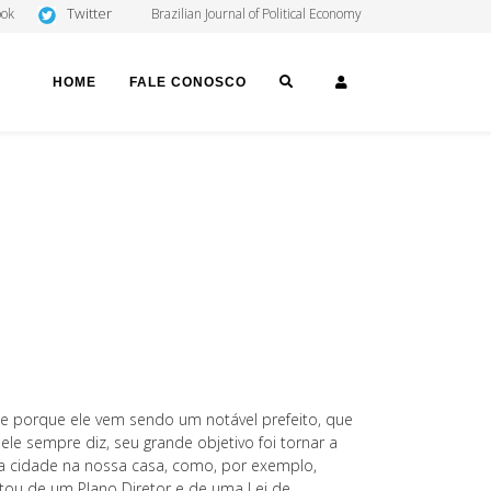
Twitter
ook
Brazilian Journal of Political Economy
SEARCH
LOGIN
HOME
FALE CONOSCO
e porque ele vem sendo um notável prefeito, que
 sempre diz, seu grande objetivo foi tornar a
 a cidade na nossa casa, como, por exemplo,
otou de um Plano Diretor e de uma Lei de