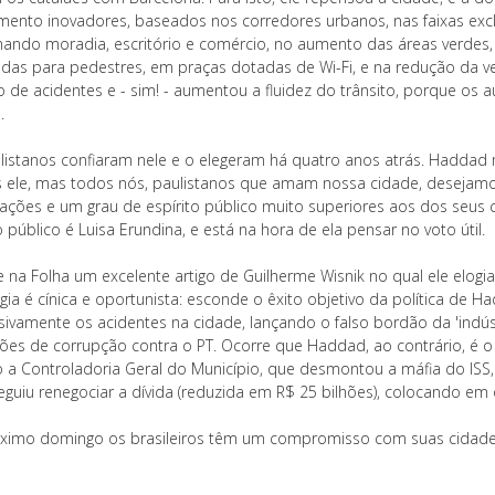
ento inovadores, baseados nos corredores urbanos, nas faixas excl
ando moradia, escritório e comércio, no aumento das áreas verdes
adas para pedestres, em praças dotadas de Wi-Fi, e na redução da v
 de acidentes e - sim! - aumentou a fluidez do trânsito, porque os
.
listanos confiaram nele e o elegeram há quatro anos atrás. Haddad
 ele, mas todos nós, paulistanos que amam nossa cidade, desejamos
icações e um grau de espírito público muito superiores aos dos seu
o público é Luisa Erundina, e está na hora de ela pensar no voto útil.
e na Folha um excelente artigo de Guilherme Wisnik no qual ele elogi
gia é cínica e oportunista: esconde o êxito objetivo da política de H
sivamente os acidentes na cidade, lançando o falso bordão da 'indúst
ões de corrupção contra o PT. Ocorre que Haddad, ao contrário, é 
o a Controladoria Geral do Município, que desmontou a máfia do ISS
eguiu renegociar a dívida (reduzida em R$ 25 bilhões), colocando em
ximo domingo os brasileiros têm um compromisso com suas cidad