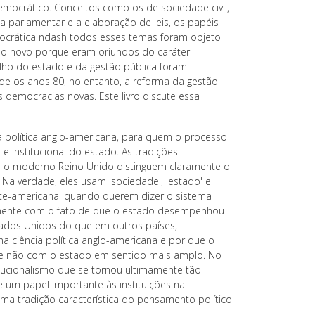
democrático. Conceitos como os de sociedade civil,
ca parlamentar e a elaboração de leis, os papéis
emocrática ndash todos esses temas foram objeto
, o novo porque eram oriundos do caráter
elho do estado e da gestão pública foram
e os anos 80, no entanto, a reforma da gestão
emocracias novas. Este livro discute essa
a política anglo-americana, para quem o processo
e institucional do estado. As tradições
m o moderno Reino Unido distinguem claramente o
Na verdade, eles usam 'sociedade', 'estado' e
rte-americana' quando querem dizer o sistema
tamente com o fato de que o estado desempenhou
ados Unidos do que em outros países,
a ciência política anglo-americana e por que o
se não com o estado em sentido mais amplo. No
itucionalismo que se tornou ultimamente tão
de um papel importante às instituições na
a tradição característica do pensamento político