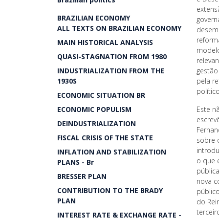
extens
BRAZILIAN ECONOMY
govern
ALL TEXTS ON BRAZILIAN ECONOMY
desemp
reform
MAIN HISTORICAL ANALYSIS
modelo
QUASI-STAGNATION FROM 1980
releva
INDUSTRIALIZATION FROM THE
gestão 
1930S
pela re
políti
ECONOMIC SITUATION BR
ECONOMIC POPULISM
Este nã
escrev
DEINDUSTRIALIZATION
Fernan
FISCAL CRISIS OF THE STATE
sobre 
introd
INFLATION AND STABILIZATION
o que 
PLANS - Br
públic
BRESSER PLAN
nova c
CONTRIBUTION TO THE BRADY
públic
PLAN
do Rei
tercei
INTEREST RATE & EXCHANGE RATE -