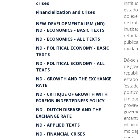
crises
instit
estado
Financialization and Crises
do exe
de tra
NEW-DEVELOPMENTALISM (ND)
inusit
ND - ECONOMICS - BASIC TEXTS
retard
ND - ECONOMICS - ALL TEXTS
públic
ND - POLITICAL ECONOMY - BASIC
mudanç
TEXTS
Dá-se 
ND - POLITICAL ECONOMY - ALL
de gov
TEXTS
republ
ND - GROWTH AND THE EXCHANGE
estado
RATE
'estad
políti
ND - CRITIQUE OF GROWTH WITH
um pap
FOREIGN INDEBTEDNESS POLICY
provav
ND - DUTCH DISEASE AND THE
govern
EXCHANGE RATE
entant
influen
ND - APPLIED TEXTS
moldag
ND - FINANCIAL CRISES
norte-