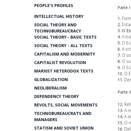
PEOPLE'S PROFILES
Parte 
INTELLECTUAL HISTORY
1.
Form
2.
Estad
SOCIAL THEORY AND
3.
O Est
TECHNOBUREAUCRACY
4.
A tra
SOCIAL THEORY - BASIC TEXTS
5.
O Es
SOCIAL THEORY - ALL TEXTS
6.
A cri
CAPITALISM AND MODERNITY
7.
O sis
8.
O sur
CAPITALIST REVOLUTION
9.
O Est
MARXIST HETERODOX TEXTS
10.
O E
GLOBALIZATION
11.
Dem
NEOLIBERALISM
Parte 
DEPENDENCY THEORY
12.
Ref
REVOLTS, SOCIAL MOVEMENTS
13.
A r
TECHNOBUREAUCRATS AND
14.
A d
MANAGERS
15.
O m
STATISM AND SOVIET UNION
16.
Del