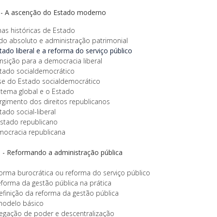
I - A ascenção do Estado moderno
as históricas de Estado
o absoluto e administração patrimonial
ado liberal e a reforma do serviço públic
o
nsição para a democracia liberal
tado socialdemocrático
se do Estado socialdemocrático
tema global e o Estado
gimento dos direitos republicanos
ado social-liberal
stado republicano
ocracia republicana
II - Reformando a administração pública
orma burocrática ou reforma do serviço público
eforma da gestão pública na prática
efinição da reforma da gestão pública
odelo básico
egação de poder e descentralização