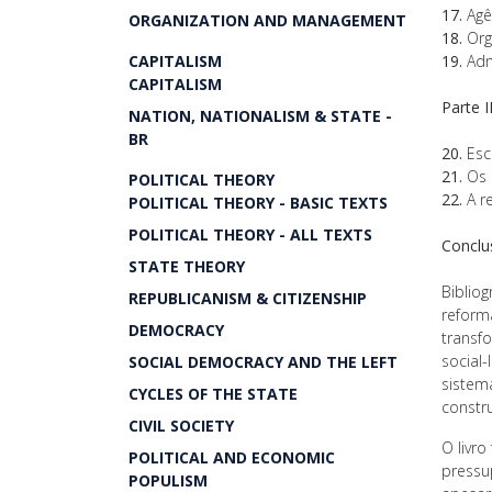
17.
Agê
ORGANIZATION AND MANAGEMENT
18.
Org
CAPITALISM
19.
Admi
CAPITALISM
Parte 
NATION, NATIONALISM & STATE -
BR
20.
Esco
21.
Os 
POLITICAL THEORY
22.
A r
POLITICAL THEORY - BASIC TEXTS
POLITICAL THEORY - ALL TEXTS
Conclu
STATE THEORY
Bibliog
REPUBLICANISM & CITIZENSHIP
reform
DEMOCRACY
transf
social-
SOCIAL DEMOCRACY AND THE LEFT
sistem
CYCLES OF THE STATE
constr
CIVIL SOCIETY
O livr
POLITICAL AND ECONOMIC
pressu
POPULISM