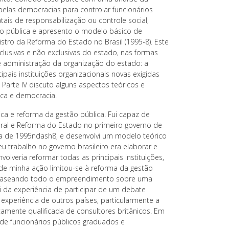
pelas democracias para controlar funcionários
ais de responsabilização ou controle social,
ão pública e apresento o modelo básico de
tro da Reforma do Estado no Brasil (1995-8). Este
lusivas e não exclusivas do estado, nas formas
 administração da organização do estado: a
ipais instituições organizacionais novas exigidas
a Parte IV discuto alguns aspectos teóricos e
ica e democracia.
ica e reforma da gestão pública. Fui capaz de
eral e Reforma do Estado no primeiro governo de
ra de 1995ndash8, e desenvolvi um modelo teórico
 trabalho no governo brasileiro era elaborar e
lveria reformar todas as principais instituições,
e minha ação limitou-se à reforma da gestão
e baseando todo o empreendimento sobre uma
i da experiência de participar de um debate
experiência de outros países, particularmente a
amente qualificada de consultores britânicos. Em
de funcionários públicos graduados e