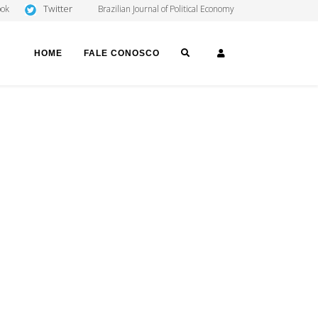
Twitter
ook
Brazilian Journal of Political Economy
SEARCH
LOGIN
HOME
FALE CONOSCO