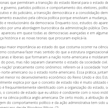
ucionais que permitiram a transição do estado liberal para o estado 
 e governo, partidos políticos e comportamento dos eleitores, políti
cutivo e do judiciário, a transição democrática e a consolidação d
tamento exaustivo pela ciência política porque envolviam a mudança
ado e revolucionário da democracia. Enquanto isso, estudos do apar
ados por uma abordagem burocrática da administração pública. Desd
a apareceu em quase todas as democracias avançadas e em algumas d
a histórica e as novas teorias que procuram explicá-la.
aqui maior importância ao estado do que costuma ocorrer na ciênci
erno costumava fazer mais sentido do que a estrutura organizacional 
icanas e liberais que formaram a nação norte-americana e moldara
 do povo, mas não separam claramente o estado da sociedade civil. 
o-nação' praticamente como sinônimos: referem-se à sociedade 'no
co norte-americano ou o estado norte-americano. Essa prática, jun
el menor no desenvolvimento econômico do Reino Unido e dos Est
elmente explica por que o conceito de estado não é muito utilizado n
o é frequumlentemente identificado com a organização do estado, 
o, o conceito de estado que eu utilizo é condizente com o novo inst
te na ciência política anglo-americana. De certo modo, a atribuição 
em do comportamento político e da ação administrativa tem sido um
americano desde Woodrow Wilson. (2)