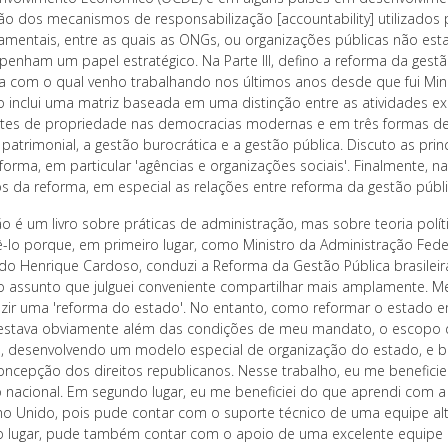
ão dos mecanismos de responsabilização [accountability] utilizados 
amentais, entre as quais as ONGs, ou organizações públicas não estat
enham um papel estratégico. Na Parte III, defino a reforma da gest
a com o qual venho trabalhando nos últimos anos desde que fui Minis
 inclui uma matriz baseada em uma distinção entre as atividades exc
ntes de propriedade nas democracias modernas e em três formas de
patrimonial, a gestão burocrática e a gestão pública. Discuto as princ
forma, em particular 'agências e organizações sociais'. Finalmente, n
cos da reforma, em especial as relações entre reforma da gestão públ
o é um livro sobre práticas de administração, mas sobre teoria polít
ê-lo porque, em primeiro lugar, como Ministro da Administração Fed
do Henrique Cardoso, conduzi a Reforma da Gestão Pública brasilei
o assunto que julguei conveniente compartilhar mais amplamente. Meu
uzir uma 'reforma do estado'. No entanto, como reformar o estado envo
estava obviamente além das condições de meu mandato, o escopo d
a, desenvolvendo um modelo especial de organização do estado, 
oncepção dos direitos republicanos. Nesse trabalho, eu me beneficie
o nacional. Em segundo lugar, eu me beneficiei do que aprendi com a 
no Unido, pois pude contar com o suporte técnico de uma equipe alt
ro lugar, pude também contar com o apoio de uma excelente equipe 