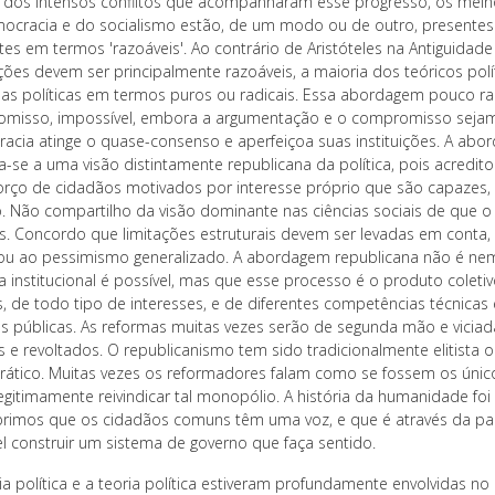
 dos intensos conflitos que acompanharam esse progresso, os melho
ocracia e do socialismo estão, de um modo ou de outro, presentes
tes em termos 'razoáveis'. Ao contrário de Aristóteles na Antiguidad
uições devem ser principalmente razoáveis, a maioria dos teóricos po
nas políticas em termos puros ou radicais. Essa abordagem pouco r
misso, impossível, embora a argumentação e o compromisso sejam 
acia atinge o quase-consenso e aperfeiçoa suas instituições. A abo
lia-se a uma visão distintamente republicana da política, pois acredi
orço de cidadãos motivados por interesse próprio que são capazes, 
o. Não compartilho da visão dominante nas ciências sociais de que o
is. Concordo que limitações estruturais devem ser levadas em cont
ou ao pessimismo generalizado. A abordagem republicana não é nem 
a institucional é possível, mas que esse processo é o produto coleti
, de todo tipo de interesses, e de diferentes competências técnica
cas públicas. As reformas muitas vezes serão de segunda mão e vicia
es e revoltados. O republicanismo tem sido tradicionalmente elitista
ático. Muitas vezes os reformadores falam como se fossem os único
gitimamente reivindicar tal monopólio. A história da humanidade foi 
rimos que os cidadãos comuns têm uma voz, e que é através da par
el construir um sistema de governo que faça sentido.
cia política e a teoria política estiveram profundamente envolvidas 