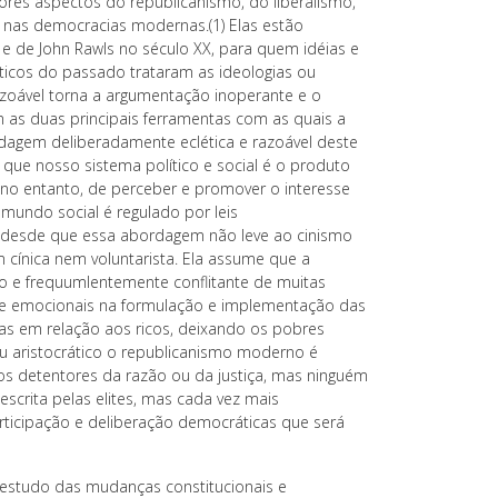
res aspectos do republicanismo, do liberalismo,
 nas democracias modernas.(1) Elas estão
e e de John Rawls no século XX, para quem idéias e
líticos do passado trataram as ideologias ou
azoável torna a argumentação inoperante e o
as duas principais ferramentas com as quais a
rdagem deliberadamente eclética e razoável deste
to que nosso sistema político e social é o produto
no entanto, de perceber e promover o interesse
 mundo social é regulado por leis
a, desde que essa abordagem não leve ao cinismo
cínica nem voluntarista. Ela assume que a
vo e frequumlentemente conflitante de muitas
s e emocionais na formulação e implementação das
das em relação aos ricos, deixando os pobres
 ou aristocrático o republicanismo moderno é
s detentores da razão ou da justiça, mas ninguém
escrita pelas elites, mas cada vez mais
ticipação e deliberação democráticas que será
no estudo das mudanças constitucionais e