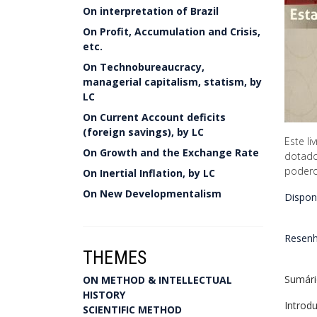
On interpretation of Brazil
On Profit, Accumulation and Crisis,
etc.
On Technobureaucracy,
managerial capitalism, statism, by
LC
On Current Account deficits
(foreign savings), by LC
Este li
On Growth and the Exchange Rate
dotado
podero
On Inertial Inflation, by LC
On New Developmentalism
Dispon
Resenh
THEMES
Sumár
ON METHOD & INTELLECTUAL
HISTORY
Introd
SCIENTIFIC METHOD