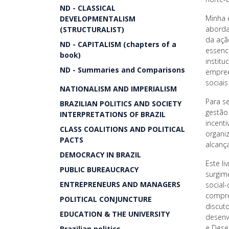
ND - CLASSICAL
Minha ê
DEVELOPMENTALISM
aborda
(STRUCTURALIST)
da açã
ND - CAPITALISM (chapters of a
essenc
book)
institu
ND - Summaries and Comparisons
empree
sociais
NATIONALISM AND IMPERIALISM
Para s
BRAZILIAN POLITICS AND SOCIETY
gestão
INTERPRETATIONS OF BRAZIL
incent
CLASS COALITIONS AND POLITICAL
organi
PACTS
alcanç
DEMOCRACY IN BRAZIL
Este l
PUBLIC BUREAUCRACY
surgim
ENTREPRENEURS AND MANAGERS
social
compre
POLITICAL CONJUNCTURE
discut
EDUCATION & THE UNIVERSITY
desenv
e Dese
Brazilian politics