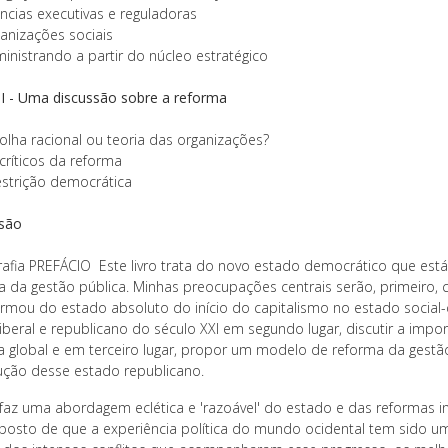
ncias executivas e reguladoras
anizações sociais
nistrando a partir do núcleo estratégico
III - Uma discussão sobre a reforma
lha racional ou teoria das organizações?
críticos da reforma
estrição democrática
são
rafia
PREFÁCIO
Este livro trata do novo estado democrático que está
a da gestão pública. Minhas preocupações centrais serão, primeir
ormou do estado absoluto do início do capitalismo no estado social
liberal e republicano do século XXI em segundo lugar, discutir a impo
a global e em terceiro lugar, propor um modelo de reforma da gest
ução desse estado republicano.
o faz uma abordagem eclética e 'razoável' do estado e das reformas i
posto de que a experiência política do mundo ocidental tem sido um