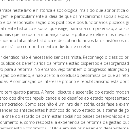
nfase neste livro é histórica e sociológica, mais do que apriorística 
gem, e particularmente a idéia de que os mecanismos sociais expli
o e da responsabilização dos políticos e dos funcionários públicos
ialmente histórico e social que exige, para sua compreensão, a busca
cionais que moldam a mudança social e política e definem os novos ar
ndendo tal análise histórica e descobrindo novos fatos históricos qu
 por trás do comportamento individual e coletivo.
er científico não é necessário ser pessimista. Reconheço o clássico 
 pública: os beneficiários da reforma estão dispersos e desorganizad
ivo para a reforma. No entanto, vejo também o progresso alcançado 
zação do estado, e não aceito a conclusão pessimista de que as ref
adas. A combinação de interesse próprio e republicanismo está por t
ivro tem quatro partes. A Parte I discute a ascensão do estado mode
ento dos direitos republicanos e os desafios ao estado representados
-democrático. Como este não é um livro de história, cada fase é ex
ender os antecedentes históricos do novo estado ou sistema de gover
o a crise do estado de bem-estar social nos países desenvolvidos e
olvimento e, como resposta, a experiência de reforma da gestão pú
nvolvimento Econômico (OCDE) e em alguns países em desenvolvime