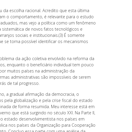
ou da escolha racional. Acredito que esta última
cam o comportamento, é relevante para o estudo
 graduados, mas vejo a política como um fenômeno
 sistemática de novos fatos tecnológicos e
ranjos sociais e institucionais.(3) É somente
e se torna possível identificar os mecanismos
problema da ação coletiva envolvido na reforma da
os, enquanto o beneficiário individual tem pouco
por muitos países na administração da
ormas administrativas são impossíveis de serem
rás de tal progresso.
rno, a gradual afirmação da democracia, o
 pela globalização e pela crise fiscal do estado
aminada de forma resumida. Meu interesse está em
no que está surgindo no século XXI. Na Parte II,
 do estado desenvolvimentista nos países em
blica nos países da Organização para Cooperação
nto. Concluo essa parte com uma análise da