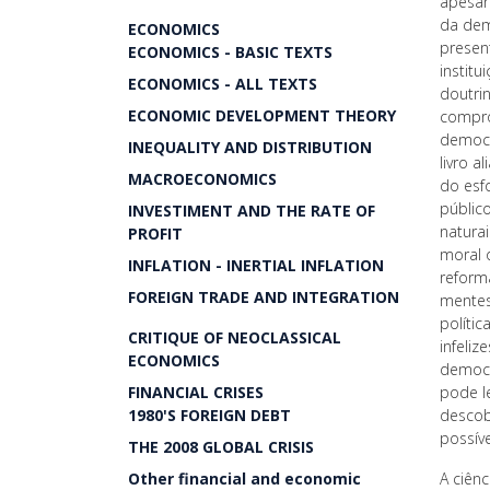
apesar
da dem
ECONOMICS
presen
ECONOMICS - BASIC TEXTS
instit
ECONOMICS - ALL TEXTS
doutri
ECONOMIC DEVELOPMENT THEORY
compro
democr
INEQUALITY AND DISTRIBUTION
livro a
MACROECONOMICS
do esf
públic
INVESTIMENT AND THE RATE OF
natura
PROFIT
moral 
INFLATION - INERTIAL INFLATION
reform
FOREIGN TRADE AND INTEGRATION
mentes
políti
CRITIQUE OF NEOCLASSICAL
infeliz
ECONOMICS
democr
FINANCIAL CRISES
pode le
1980'S FOREIGN DEBT
descob
possív
THE 2008 GLOBAL CRISIS
Other financial and economic
A ciên